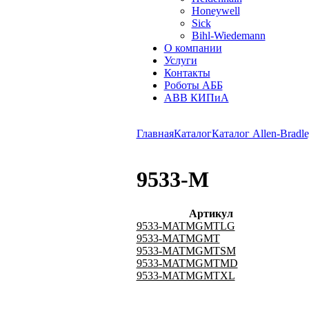
Honeywell
Sick
Bihl-Wiedemann
О компании
Услуги
Контакты
Роботы АББ
ABB КИПиА
Главная
Каталог
Каталог Allen-Bradle
9533-M
Артикул
9533-MATMGMTLG
9533-MATMGMT
9533-MATMGMTSM
9533-MATMGMTMD
9533-MATMGMTXL