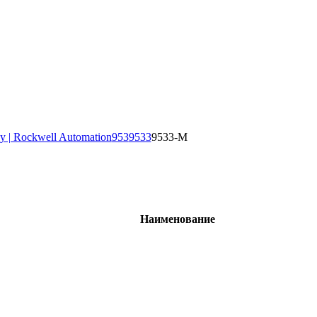
y | Rockwell Automation
953
9533
9533-M
Наименование