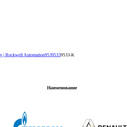
y | Rockwell Automation
953
9533
9533-K
Наименование