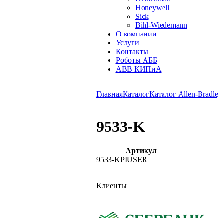
Honeywell
Sick
Bihl-Wiedemann
О компании
Услуги
Контакты
Роботы АББ
ABB КИПиА
Главная
Каталог
Каталог Allen-Bradle
9533-K
Артикул
9533-KPIUSER
Клиенты