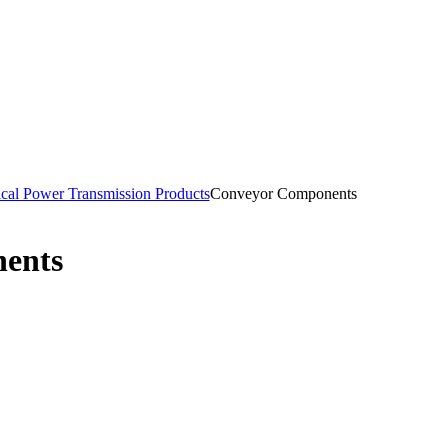
cal Power Transmission Products
Conveyor Components
ents