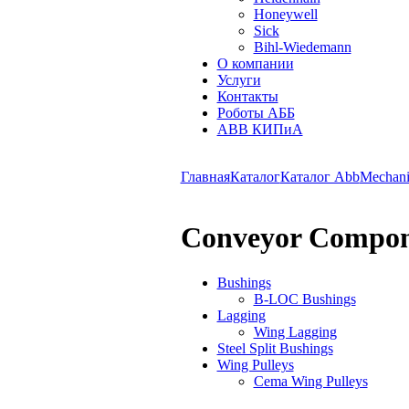
Honeywell
Sick
Bihl-Wiedemann
О компании
Услуги
Контакты
Роботы АББ
ABB КИПиА
Главная
Каталог
Каталог Abb
Mechani
Conveyor Compon
Bushings
B-LOC Bushings
Lagging
Wing Lagging
Steel Split Bushings
Wing Pulleys
Cema Wing Pulleys