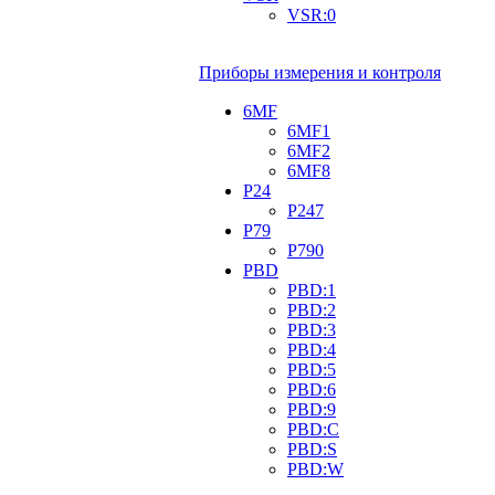
VSR:0
Приборы измерения и контроля
6MF
6MF1
6MF2
6MF8
P24
P247
P79
P790
PBD
PBD:1
PBD:2
PBD:3
PBD:4
PBD:5
PBD:6
PBD:9
PBD:C
PBD:S
PBD:W