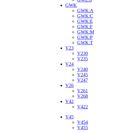
GWK
GWK:A
GWK:C
GWK:E
GWK:F
GWK:M
GWK:P
GWK:T
V23
V230
V235
V24
V240
V245
V247
V26
V261
V268
V42
V422
V45
V454
V455