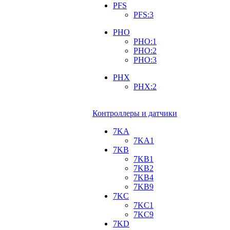
PFS
PFS:3
PHO
PHO:1
PHO:2
PHO:3
PHX
PHX:2
Контроллеры и датчики
7KA
7KA1
7KB
7KB1
7KB2
7KB4
7KB9
7KC
7KC1
7KC9
7KD