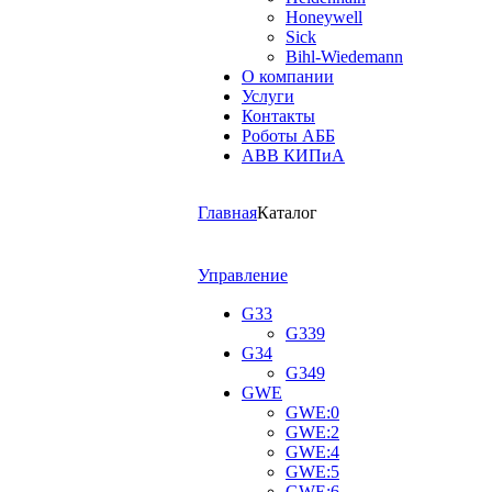
Honeywell
Sick
Bihl-Wiedemann
О компании
Услуги
Контакты
Роботы АББ
ABB КИПиА
Главная
Каталог
Управление
G33
G339
G34
G349
GWE
GWE:0
GWE:2
GWE:4
GWE:5
GWE:6