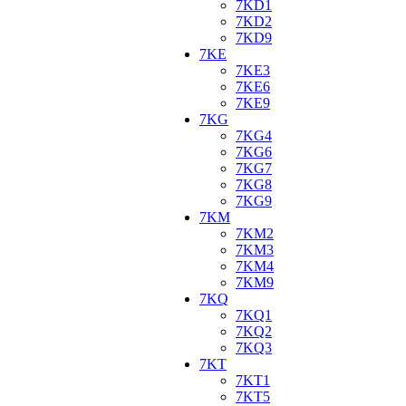
7KD1
7KD2
7KD9
7KE
7KE3
7KE6
7KE9
7KG
7KG4
7KG6
7KG7
7KG8
7KG9
7KM
7KM2
7KM3
7KM4
7KM9
7KQ
7KQ1
7KQ2
7KQ3
7KT
7KT1
7KT5