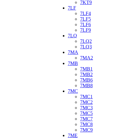
7KT9
7LF
7LF4
7LF5
7LF6
7LF9
7LQ
7LQ2
7LQ3
7MA
7MA2
7MB
7MB1
7MB2
7MB6
7MB8
7MC
7MC1
7MC2
7MC3
7MC5
7MC7
7MC8
7MC9
7ME