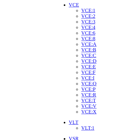
VCE
VCE:1
VCE:2
VCE:3
VCE:4
VCE:6
VCE:8
VCE:A
VCE:B
VCE:C
VCE:D
VCE:E
VCE:F
VCE:I
VCE:O
VCE:P
VCE:R
VCE:T
VCE:V
VCE:X
VLT
VLT:1
VSR