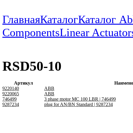
Главная
Каталог
Каталог Ab
Components
Linear Actuator
RSD50-10
Артикул
Наимено
9220140
ABB
9220065
ABB
746499
3 phase motor MC 100 LBR | 746499
9287234
plug for AN/BN Standard | 9287234