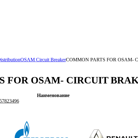
stribution
OSAM Circuit Breaker
COMMON PARTS FOR OSAM- C
 FOR OSAM- CIRCUIT BRA
Наименование
57823496