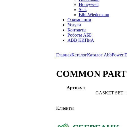
Honeywell
Sick
Bihl-Wiedemann
О компании
Услуги
Контакты
Роботы АББ
ABB КИПиА
Главная
Каталог
Каталог Abb
Power Di
COMMON PARTS
Артикул
GASKET SET | 
Клиенты