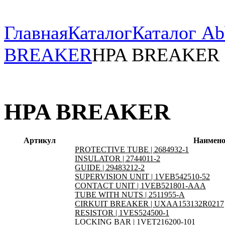
Главная
Каталог
Каталог Ab
BREAKER
HPA BREAKER
HPA BREAKER
Артикул
Наимено
PROTECTIVE TUBE | 2684932-1
INSULATOR | 2744011-2
GUIDE | 29483212-2
SUPERVISION UNIT | 1VEB542510-52
CONTACT UNIT | 1VEB521801-AAA
TUBE WITH NUTS | 2511955-A
CIRKUIT BREAKER | UXAA153132R0217
RESISTOR | 1VES524500-1
LOCKING BAR | 1VET216200-101