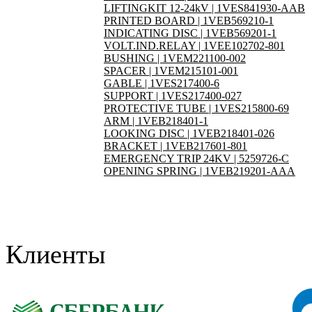
LIFTINGKIT 12-24kV | 1VES841930-AAB
PRINTED BOARD | 1VEB569210-1
INDICATING DISC | 1VEB569201-1
VOLT.IND.RELAY | 1VEE102702-801
BUSHING | 1VEM221100-002
SPACER | 1VEM215101-001
GABLE | 1VES217400-6
SUPPORT | 1VES217400-027
PROTECTIVE TUBE | 1VES215800-69
ARM | 1VEB218401-1
LOOKING DISC | 1VEB218401-026
BRACKET | 1VEB217601-801
EMERGENCY TRIP 24KV | 5259726-C
OPENING SPRING | 1VEB219201-AAA
Клиенты