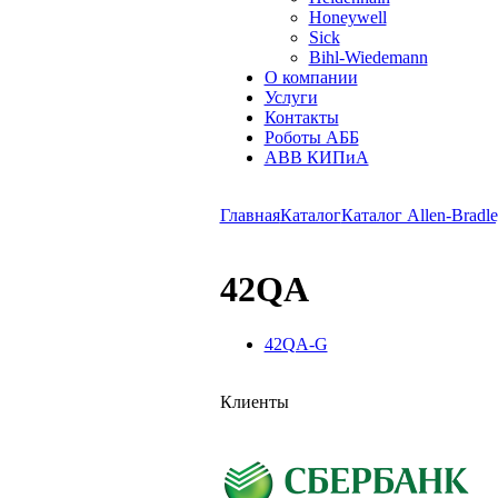
Honeywell
Sick
Bihl-Wiedemann
О компании
Услуги
Контакты
Роботы АББ
ABB КИПиА
Главная
Каталог
Каталог Allen-Bradle
42QA
42QA-G
Клиенты