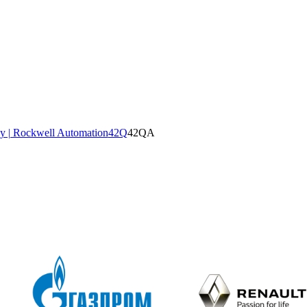
y | Rockwell Automation
42Q
42QA