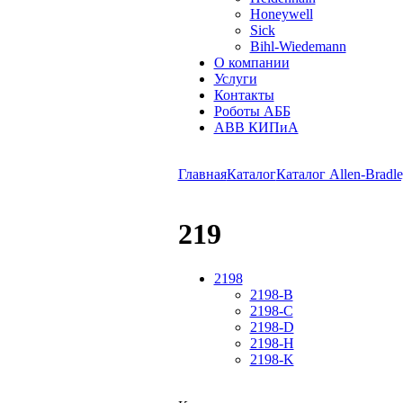
Honeywell
Sick
Bihl-Wiedemann
О компании
Услуги
Контакты
Роботы АББ
ABB КИПиА
Главная
Каталог
Каталог Allen-Bradle
219
2198
2198-B
2198-C
2198-D
2198-H
2198-K