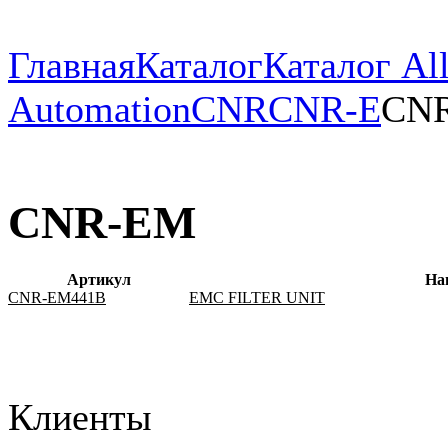
Главная
Каталог
Каталог All
Automation
CNR
CNR-E
CN
CNR-EM
Артикул
На
CNR-EM441B
EMC FILTER UNIT
Клиенты