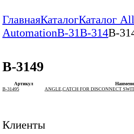
Главная
Каталог
Каталог All
Automation
B-31
B-314
B-31
B-3149
Артикул
Наимено
B-31495
ANGLE,CATCH FOR DISCONNECT SWI
Клиенты