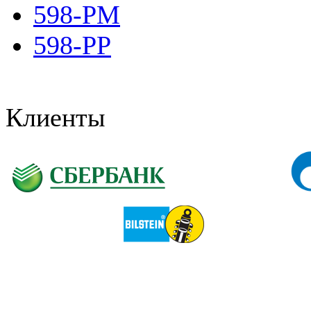
598-PM
598-PP
Клиенты