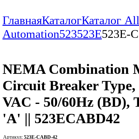
Главная
Каталог
Каталог All
Automation
523
523E
523E-C
NEMA Combination Mul
Circuit Breaker Type
VAC - 50/60Hz (BD), 
'A' || 523ECABD42
Артикул:
523E-CABD-42