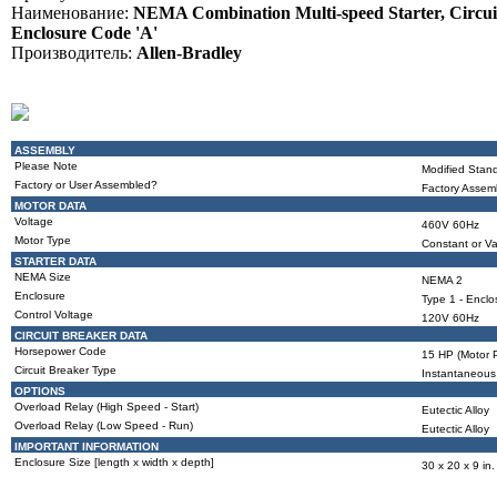
Наименование:
NEMA Combination Multi-speed Starter, Circui
Enclosure Code 'A'
Производитель:
Allen-Bradley
ASSEMBLY
Please Note
Modified Stand
Factory or User Assembled?
Factory Assem
MOTOR DATA
Voltage
460V 60Hz
Motor Type
Constant or Va
STARTER DATA
NEMA Size
NEMA 2
Enclosure
Type 1 - Enclo
Control Voltage
120V 60Hz
CIRCUIT BREAKER DATA
Horsepower Code
15 HP (Motor P
Circuit Breaker Type
Instantaneous 
OPTIONS
Overload Relay (High Speed - Start)
Eutectic Alloy
Overload Relay (Low Speed - Run)
Eutectic Alloy
IMPORTANT INFORMATION
Enclosure Size [length x width x depth]
30 x 20 x 9 in.