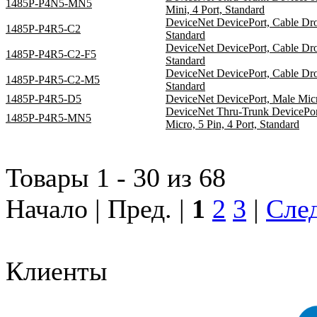
1485P-P4N5-MN5
Mini, 4 Port, Standard
DeviceNet DevicePort, Cable Drop,
1485P-P4R5-C2
Standard
DeviceNet DevicePort, Cable Drop,
1485P-P4R5-C2-F5
Standard
DeviceNet DevicePort, Cable Drop,
1485P-P4R5-C2-M5
Standard
1485P-P4R5-D5
DeviceNet DevicePort, Male Micro
DeviceNet Thru-Trunk DevicePor
1485P-P4R5-MN5
Micro, 5 Pin, 4 Port, Standard
Товары 1 - 30 из 68
Начало | Пред. |
1
2
3
|
След
Клиенты