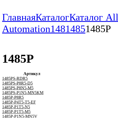
Главная
Каталог
Каталог All
Automation
148
1485
1485P
1485P
Артикул
1485PS-RDR5
1485PS-P8R5-D5
1485PS-P8N5-M5
1485PS-P1N5-MN5KM
1485P-P8R5
1485P-P4T5-T5-EF
1485P-P1T5-N5
1485P-P1T5-M5
1485P-P1N5-MN5V