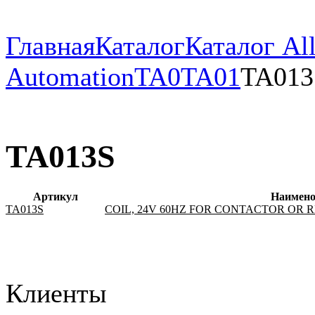
Главная
Каталог
Каталог All
Automation
TA0
TA01
TA013
TA013S
Артикул
Наимено
TA013S
COIL, 24V 60HZ FOR CONTACTOR OR 
Клиенты