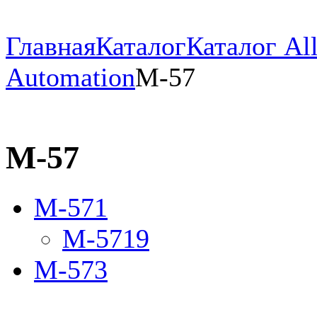
Главная
Каталог
Каталог All
Automation
M-57
M-57
M-571
M-5719
M-573