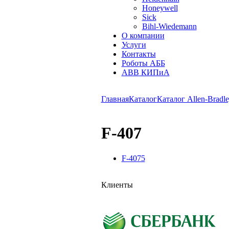
Honeywell
Sick
Bihl-Wiedemann
О компании
Услуги
Контакты
Роботы АББ
ABB КИПиА
Главная
Каталог
Каталог Allen-Bradle
F-407
F-4075
Клиенты