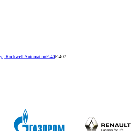
y | Rockwell Automation
F-40
F-407