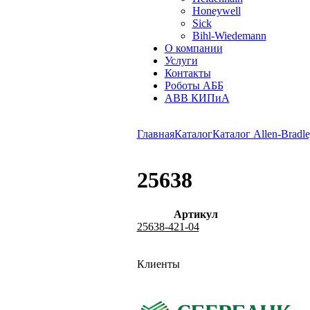
Honeywell
Sick
Bihl-Wiedemann
О компании
Услуги
Контакты
Роботы АББ
ABB КИПиА
Главная
Каталог
Каталог Allen-Bradle
25638
Артикул
25638-421-04
Клиенты