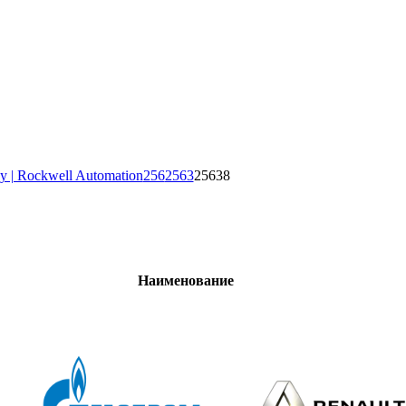
y | Rockwell Automation
256
2563
25638
Наименование