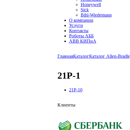
Honeywell
Sick
Bihl-Wiedemann
О компании
Услуги
Контакты
Роботы АББ
ABB КИПиА
Главная
Каталог
Каталог Allen-Bradle
21P-1
21P-10
Клиенты