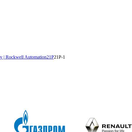
y | Rockwell Automation
21P
21P-1