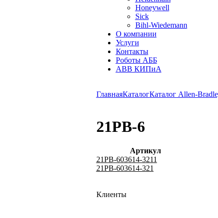
Honeywell
Sick
Bihl-Wiedemann
О компании
Услуги
Контакты
Роботы АББ
ABB КИПиА
Главная
Каталог
Каталог Allen-Bradle
21PB-6
Артикул
21PB-603614-3211
21PB-603614-321
Клиенты