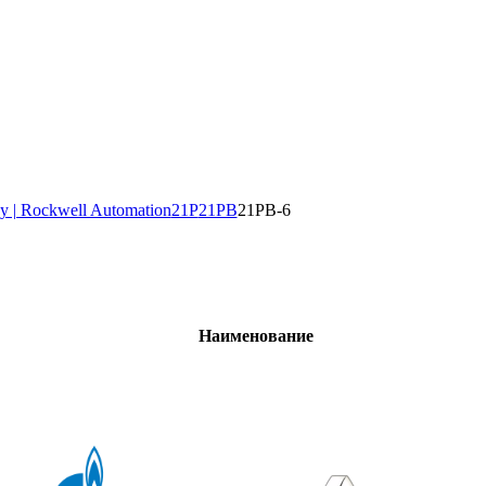
y | Rockwell Automation
21P
21PB
21PB-6
Наименование