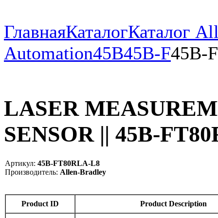
Главная
Каталог
Каталог All
Automation
45B
45B-F
45B-
LASER MEASUREM
SENSOR || 45B-FT8
Артикул:
45B-FT80RLA-L8
Производитель:
Allen-Bradley
Product ID
Product Description