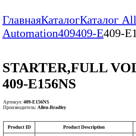
Главная
Каталог
Каталог All
Automation
409
409-E
409-E
STARTER,FULL VOL
409-E156NS
Артикул:
409-E156NS
Производитель:
Allen-Bradley
Product ID
Product Description