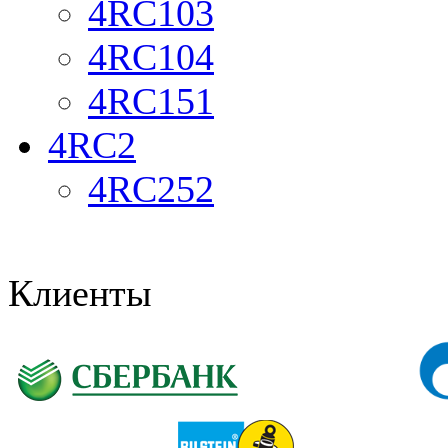
4RC103
4RC104
4RC151
4RC2
4RC252
Клиенты