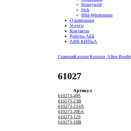
Honeywell
Sick
Bihl-Wiedemann
О компании
Услуги
Контакты
Роботы АББ
ABB КИПиА
Главная
Каталог
Каталог Allen-Bradle
61027
Артикул
610273-49S
610273-23B
610273-233A
610273-206A
610273-12S
610273-10B