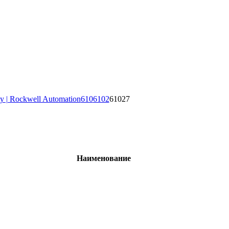
y | Rockwell Automation
610
6102
61027
Наименование