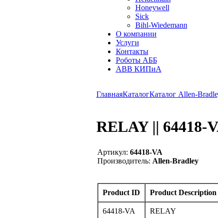
Honeywell
Sick
Bihl-Wiedemann
О компании
Услуги
Контакты
Роботы АББ
ABB КИПиА
Главная
Каталог
Каталог Allen-Bradle
RELAY || 64418-
Артикул:
64418-VA
Производитель:
Allen-Bradley
Product ID
Product Description
64418-VA
RELAY