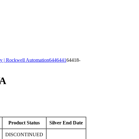
y | Rockwell Automation
644
6441
64418-
VA
Product Status
Silver End Date
DISCONTINUED