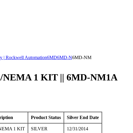
y | Rockwell Automation
6MD
6MD-N
6MD-NM
/NEMA 1 KIT || 6MD-NM1A
ription
Product Status
Silver End Date
NEMA 1 KIT
SILVER
12/31/2014