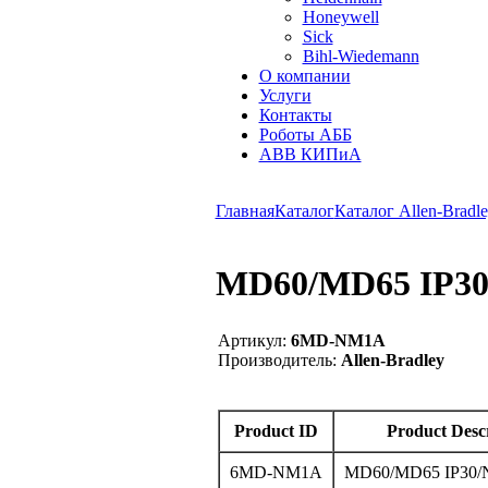
Honeywell
Sick
Bihl-Wiedemann
О компании
Услуги
Контакты
Роботы АББ
ABB КИПиА
Главная
Каталог
Каталог Allen-Bradle
MD60/MD65 IP30
Артикул:
6MD-NM1A
Производитель:
Allen-Bradley
Product ID
Product Desc
6MD-NM1A
MD60/MD65 IP30/