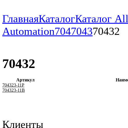
Главная
Каталог
Каталог All
Automation
704
7043
70432
70432
Артикул
Наим
704323-11P
704323-11B
Клиенты