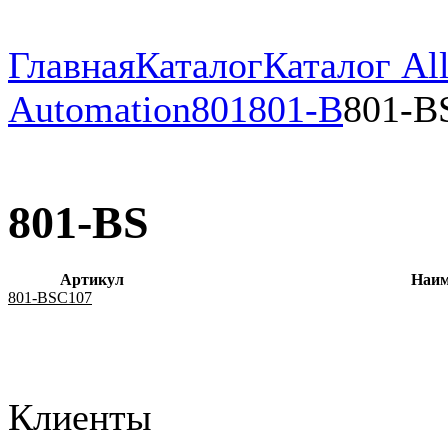
Главная
Каталог
Каталог All
Automation
801
801-B
801-B
801-BS
Артикул
Наим
801-BSC107
Клиенты