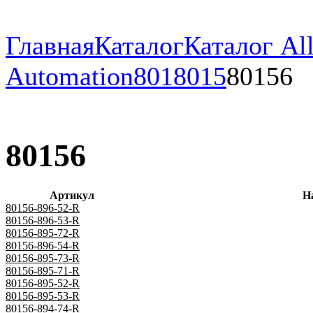
Главная
Каталог
Каталог All
Automation
801
8015
80156
80156
Артикул
Н
80156-896-52-R
80156-896-53-R
80156-895-72-R
80156-896-54-R
80156-895-73-R
80156-895-71-R
80156-895-52-R
80156-895-53-R
80156-894-74-R