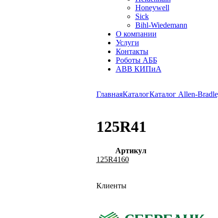
Honeywell
Sick
Bihl-Wiedemann
О компании
Услуги
Контакты
Роботы АББ
ABB КИПиА
Главная
Каталог
Каталог Allen-Bradle
125R41
Артикул
125R4160
Клиенты