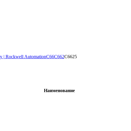
y | Rockwell Automation
C66
C662
C6625
Наименование