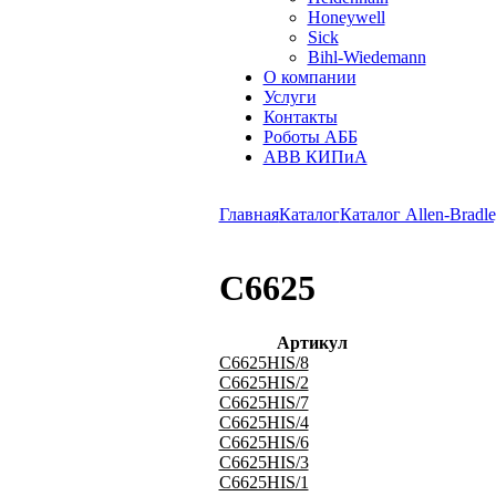
Honeywell
Sick
Bihl-Wiedemann
О компании
Услуги
Контакты
Роботы АББ
ABB КИПиА
Главная
Каталог
Каталог Allen-Bradle
C6625
Артикул
C6625HIS/8
C6625HIS/2
C6625HIS/7
C6625HIS/4
C6625HIS/6
C6625HIS/3
C6625HIS/1