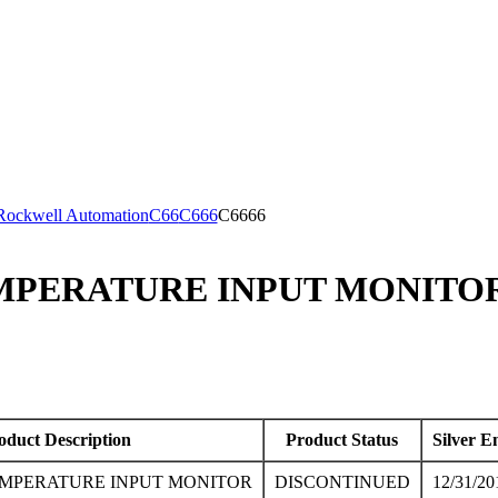
 Rockwell Automation
C66
C666
C6666
EMPERATURE INPUT MONITOR
oduct Description
Product Status
Silver E
TEMPERATURE INPUT MONITOR
DISCONTINUED
12/31/20