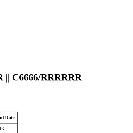
 || C6666/RRRRRR
nd Date
13