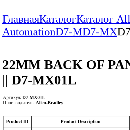
Главная
Каталог
Каталог All
Automation
D7-M
D7-MX
D
22MM BACK OF PA
|| D7-MX01L
Артикул:
D7-MX01L
Производитель:
Allen-Bradley
Product ID
Product Description