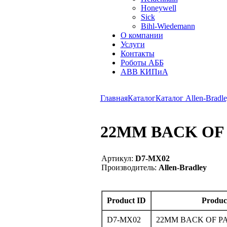
Honeywell
Sick
Bihl-Wiedemann
О компании
Услуги
Контакты
Роботы АББ
ABB КИПиА
Главная
Каталог
Каталог Allen-Bradle
22MM BACK OF 
Артикул:
D7-MX02
Производитель:
Allen-Bradley
Product ID
Produc
D7-MX02
22MM BACK OF PA