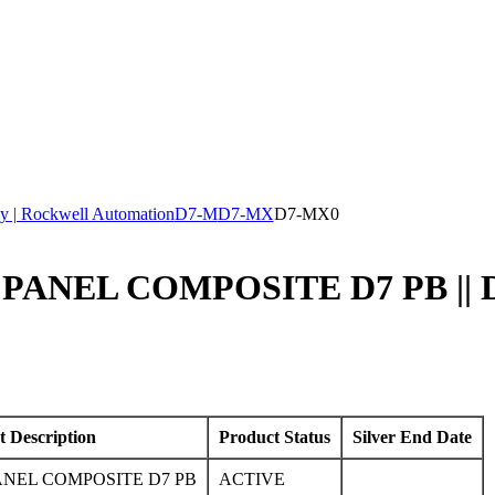
y | Rockwell Automation
D7-M
D7-MX
D7-MX0
PANEL COMPOSITE D7 PB || 
t Description
Product Status
Silver End Date
NEL COMPOSITE D7 PB
ACTIVE