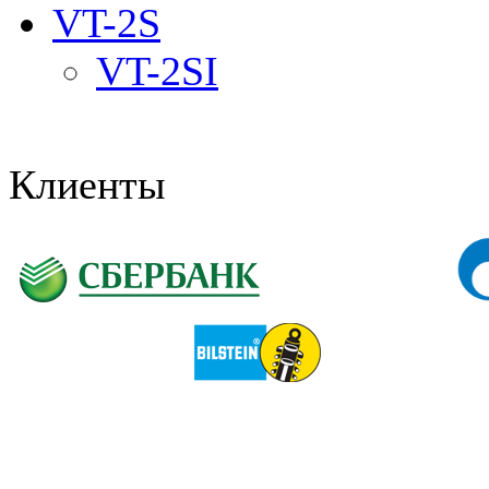
VT-2S
VT-2SI
Клиенты