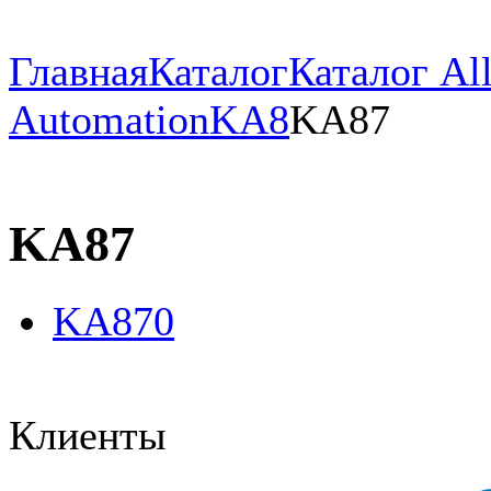
Главная
Каталог
Каталог All
Automation
KA8
KA87
KA87
KA870
Клиенты