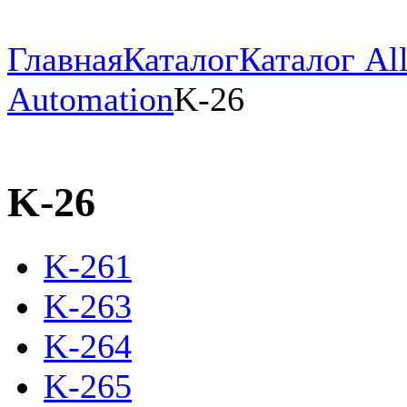
Главная
Каталог
Каталог All
Automation
K-26
K-26
K-261
K-263
K-264
K-265