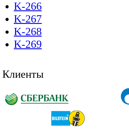
K-266
K-267
K-268
K-269
Клиенты