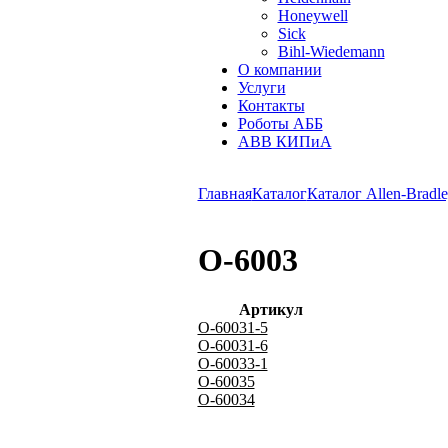
Honeywell
Sick
Bihl-Wiedemann
О компании
Услуги
Контакты
Роботы АББ
ABB КИПиА
Главная
Каталог
Каталог Allen-Bradle
O-6003
Артикул
O-60031-5
O-60031-6
O-60033-1
O-60035
O-60034