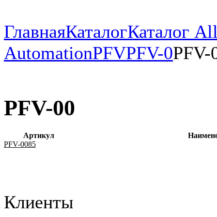
Главная
Каталог
Каталог All
Automation
PFV
PFV-0
PFV-
PFV-00
Артикул
Наимен
PFV-0085
Клиенты