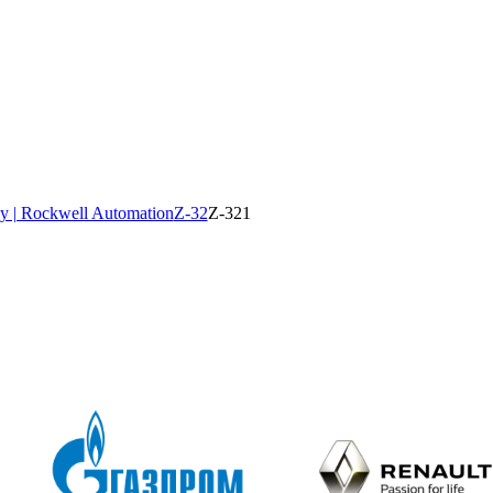
y | Rockwell Automation
Z-32
Z-321