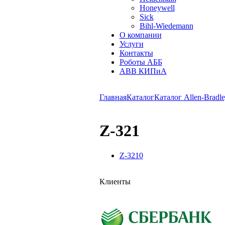
Honeywell
Sick
Bihl-Wiedemann
О компании
Услуги
Контакты
Роботы АББ
ABB КИПиА
Главная
Каталог
Каталог Allen-Bradle
Z-321
Z-3210
Клиенты