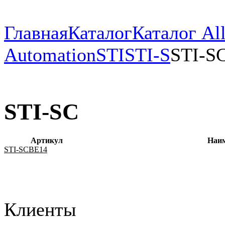
Главная
Каталог
Каталог All
Automation
STI
STI-S
STI-S
STI-SC
Артикул
Наи
STI-SCBE14
Клиенты