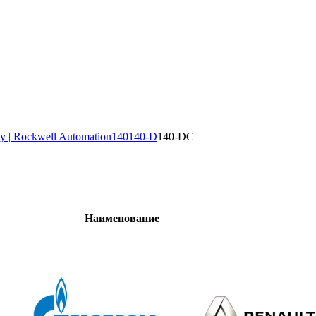
y | Rockwell Automation
140
140-D
140-DC
Наименование