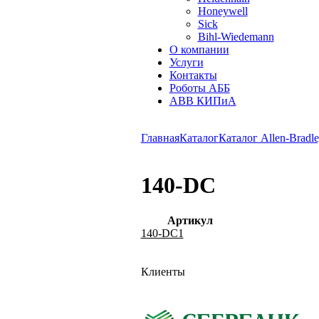
Honeywell
Sick
Bihl-Wiedemann
О компании
Услуги
Контакты
Роботы АББ
ABB КИПиА
Главная
Каталог
Каталог Allen-Bradle
140-DC
Артикул
140-DC1
Клиенты