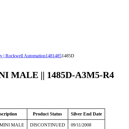
y | Rockwell Automation
148
1485
1485D
I MALE || 1485D-A3M5-R4
scription
Product Status
Silver End Date
MINI MALE
DISCONTINUED
09/11/2008