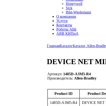
Honeywell
Sick
Bihl-Wiedemann
О компании
Услуги
Контакты
Роботы АББ
ABB КИПиА
Главная
Каталог
Каталог Allen-Bradle
DEVICE NET MIN
Артикул:
1485D-A3M5-R4
Производитель:
Allen-Bradley
Product ID
Product De
1485D-A3M5-R4
DEVICE NET 