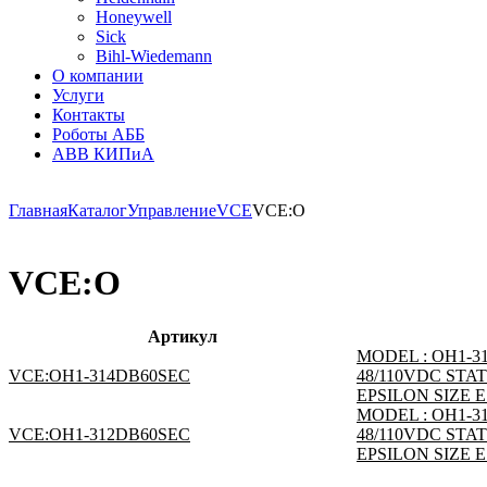
Honeywell
Sick
Bihl-Wiedemann
О компании
Услуги
Контакты
Роботы АББ
ABB КИПиА
Главная
Каталог
Управление
VCE
VCE:O
VCE:O
Артикул
MODEL : OH1-3
VCE:OH1-314DB60SEC
48/110VDC STAT
EPSILON SIZE 
MODEL : OH1-3
VCE:OH1-312DB60SEC
48/110VDC STAT
EPSILON SIZE 