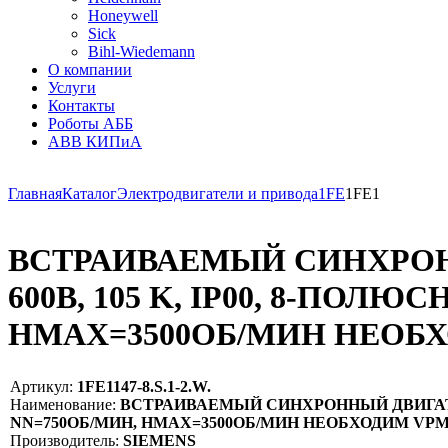
Honeywell
Sick
Bihl-Wiedemann
О компании
Услуги
Контакты
Роботы АББ
ABB КИПиА
Главная
Каталог
Электродвигатели и привода
1FE
1FE1
ВСТРАИВАЕМЫЙ СИНХРОН
600В, 105 K, IP00, 8-ПОЛЮ
НМAX=3500ОБ/МИН НЕОБХ
Артикул:
1FE1147-8.S.1-2.W.
Наименование:
ВСТРАИВАЕМЫЙ СИНХРОННЫЙ ДВИГАТЕЛЬ 
NN=750ОБ/МИН, НМAX=3500ОБ/МИН НЕОБХОДИМ VPM
Производитель:
SIEMENS