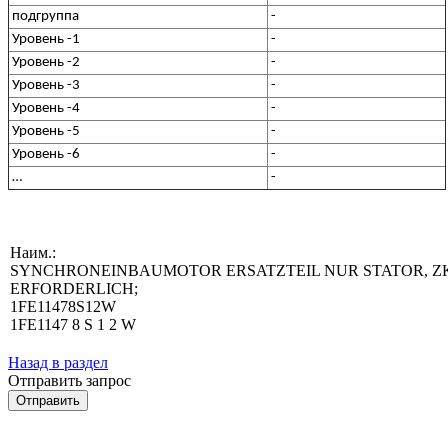
подгруппа
-
Уровень -1
-
Уровень -2
-
Уровень -3
-
Уровень -4
-
Уровень -5
-
Уровень -6
-
…
-
Наим.:
SYNCHRONEINBAUMOTOR ERSATZTEIL NUR STATOR, ZK 600 
ERFORDERLICH;
1FE11478S12W
1FE1147 8 S 1 2 W
Назад в раздел
Отправить запрос