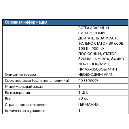
Основная информация
ВСТРАИВАЕМЫЙ
СИНХРОННЫЙ
ДВИГАТЕЛЬ ЗАПЧАСТЬ
ТОЛЬКО СТАТОР ВК 600В,
105 K, IP00, 8-
ПОЛЮСНЫЙ, СТАТОР,
820НM, IN=130A, 64,4КВТ
NN=750ОБ/МИН,
НМAX=3500ОБ/МИН
Описание товара
НЕОБХОДИМ VPM,
по запросу
Срок поставки (если нет в наличии)
1
Минимальный заказ
1 ШТ.
Ед измерения
90 кг.
Вес
ГЕРМАНИЯ
Страна происхождения
1
Количество в упаковке