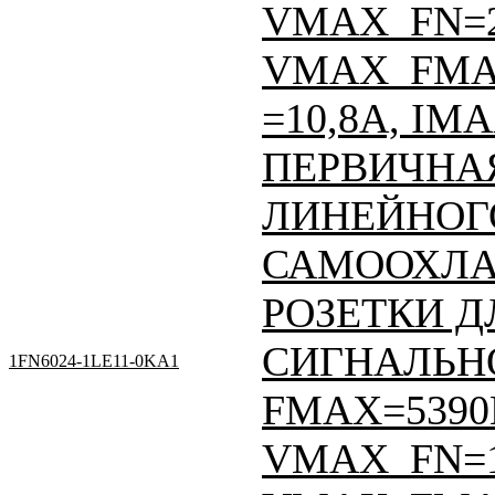
VMAX_FN=
VMAX_FMAX
=10,8A, IM
ПЕРВИЧНАЯ
ЛИНЕЙНОГО
САМООХЛА
РОЗЕТКИ Д
СИГНАЛЬНО
1FN6024-1LE11-0KA1
FMAX=5390
VMAX_FN=