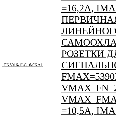
=16,2A, IM
ПЕРВИЧНАЯ
ЛИНЕЙНОГО
САМООХЛА
РОЗЕТКИ Д
СИГНАЛЬНО
1FN6016-1LG16-0KA1
FMAX=5390Н
VMAX_FN=
VMAX_FMA
=10,5A, IM