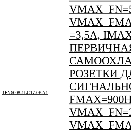
VMAX_FN=
VMAX_FMAX
=3,5A, IMA
ПЕРВИЧНАЯ
САМООХЛА
РОЗЕТКИ Д
СИГНАЛЬНО
1FN6008-1LC17-0KA1
FMAX=900Н
VMAX_FN=
VMAX_FMAX