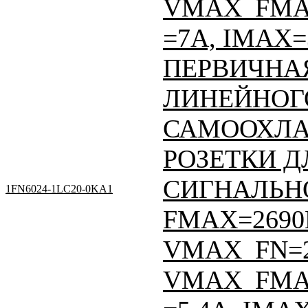
VMAX_FMA
=7A, IMAX=
ПЕРВИЧНАЯ
ЛИНЕЙНОГО
САМООХЛА
РОЗЕТКИ Д
СИГНАЛЬНО
1FN6024-1LC20-0KA1
FMAX=2690
VMAX_FN=
VMAX_FMAX