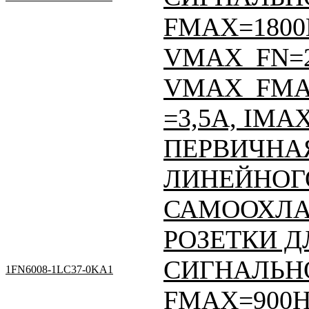
FMAX=1800
VMAX_FN=
VMAX_FMA
=3,5A, IMA
ПЕРВИЧНАЯ
ЛИНЕЙНОГО
САМООХЛА
РОЗЕТКИ Д
СИГНАЛЬНО
1FN6008-1LC37-0KA1
FMAX=900Н