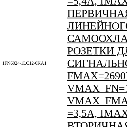
=5,4A, IMA
ПЕРВИЧНАЯ
ЛИНЕЙНОГО
САМООХЛА
РОЗЕТКИ Д
СИГНАЛЬНО
1FN6024-1LC12-0KA1
FMAX=2690
VMAX_FN=
VMAX_FMA
=3,5A, IMA
ВТОРИЧНАЯ