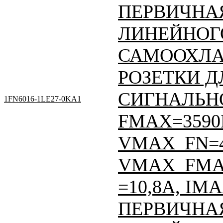
ПЕРВИЧНАЯ
ЛИНЕЙНОГО
САМООХЛА
РОЗЕТКИ Д
СИГНАЛЬНО
1FN6016-1LE27-0KA1
FMAX=3590Н
VMAX_FN=
VMAX_FMAX
=10,8A, IM
ПЕРВИЧНАЯ