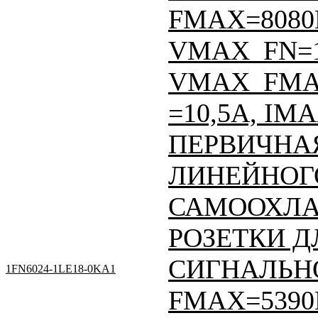
FMAX=8080
VMAX_FN=
VMAX_FMA
=10,5A, IM
ПЕРВИЧНАЯ
ЛИНЕЙНОГО
САМООХЛА
РОЗЕТКИ Д
СИГНАЛЬНО
1FN6024-1LE18-0KA1
FMAX=5390