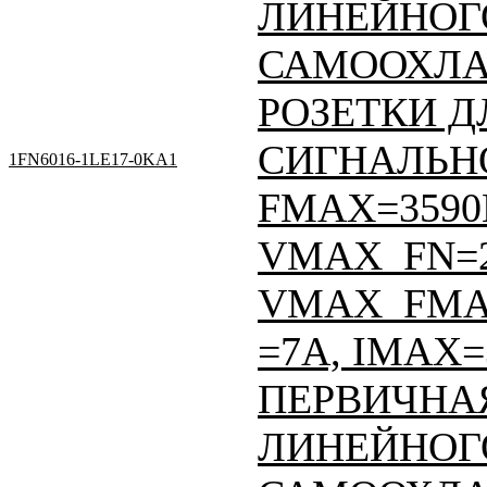
ЛИНЕЙНОГО
САМООХЛА
РОЗЕТКИ Д
СИГНАЛЬНО
1FN6016-1LE17-0KA1
FMAX=3590Н
VMAX_FN=
VMAX_FMAX
=7A, IMAX=
ПЕРВИЧНАЯ
ЛИНЕЙНОГО