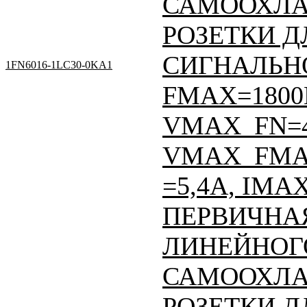
САМООХЛА
РОЗЕТКИ Д
СИГНАЛЬНО
1FN6016-1LC30-0KA1
FMAX=1800Н
VMAX_FN=
VMAX_FMAX
=5,4A, IMA
ПЕРВИЧНАЯ
ЛИНЕЙНОГО
САМООХЛА
РОЗЕТКИ Д