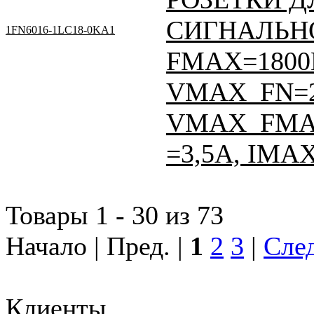
СИГНАЛЬНО
1FN6016-1LC18-0KA1
FMAX=1800Н
VMAX_FN=
VMAX_FMAX
=3,5A, IMA
Товары 1 - 30 из 73
Начало | Пред. |
1
2
3
|
След
Клиенты