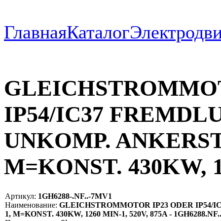
Главная
Каталог
Электродви
GLEICHSTROMMOT
IP54/IC37 FREMDL
UNKOMP. ANKERST. 
M=KONST. 430KW, 12
Артикул:
1GH6288-.NF..-7MV1
Наименование:
GLEICHSTROMMOTOR IP23 ODER IP54/IC
1, M=KONST. 430KW, 1260 MIN-1, 520V, 875A - 1GH6288.NF