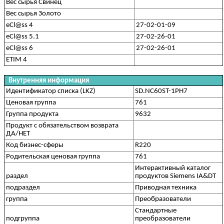
Вес сырья Свинец
Вес сырья Золото
eCl@ss 4
27-02-01-09
eCl@ss 5.1
27-02-26-01
eCl@ss 6
27-02-26-01
ETIM 4
Внутренняя информация
Идентификатор списка (LKZ)
SD.NC60ST-1PH7
Ценовая группа
761
Группа продукта
9632
Продукт с обязательством возврата
ДА/НЕТ
Код бизнес-сферы
R220
Родительская ценовая группа
761
Интерактивный каталог
раздел
продуктов Siemens IA&DT
подраздел
Приводная техника
группа
Преобразователи
Стандартные
подгруппа
преобразователи