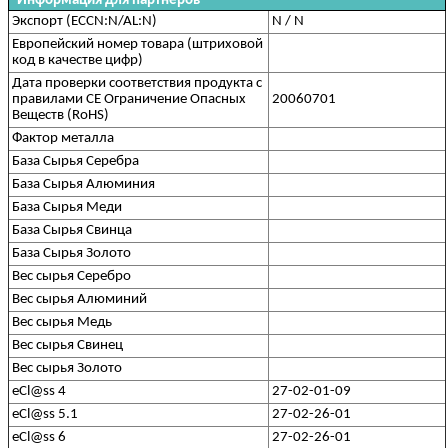
Информация для партнеров
Экспорт (ECCN:N/AL:N)
N / N
Европейский номер товара (штриховой
код в качестве цифр)
Дата проверки соответствия продукта с
правилами CE Ограничение Опасных
20060701
Веществ (RoHS)
Фактор металла
База Сырья Серебра
База Сырья Алюминия
База Сырья Меди
База Сырья Свинца
База Сырья Золото
Вес сырья Серебро
Вес сырья Алюминий
Вес сырья Медь
Вес сырья Свинец
Вес сырья Золото
eCl@ss 4
27-02-01-09
eCl@ss 5.1
27-02-26-01
eCl@ss 6
27-02-26-01