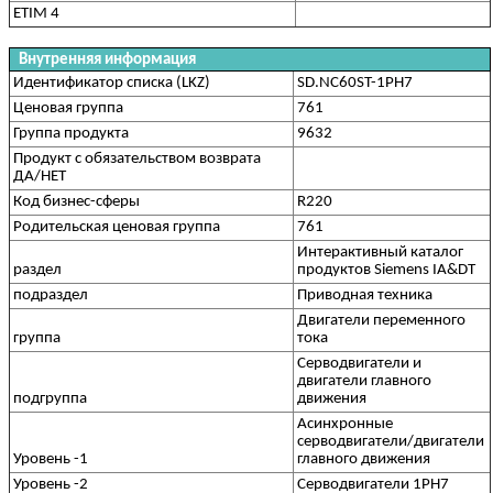
ETIM 4
Внутренняя информация
Идентификатор списка (LKZ)
SD.NC60ST-1PH7
Ценовая группа
761
Группа продукта
9632
Продукт с обязательством возврата
ДА/НЕТ
Код бизнес-сферы
R220
Родительская ценовая группа
761
Интерактивный каталог
раздел
продуктов Siemens IA&DT
подраздел
Приводная техника
Двигатели переменного
группа
тока
Серводвигатели и
двигатели главного
подгруппа
движения
Асинхронные
серводвигатели/двигатели
Уровень -1
главного движения
Уровень -2
Серводвигатели 1PH7