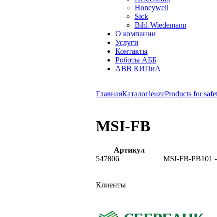
Honeywell
Sick
Bihl-Wiedemann
О компании
Услуги
Контакты
Роботы АББ
ABB КИПиА
Главная
Каталог
leuze
Products for safe
MSI-FB
Артикул
547806
MSI-FB-PB101 - 
Клиенты