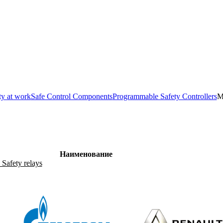
ty at work
Safe Control Components
Programmable Safety Controllers
M
Наименование
Safety relays